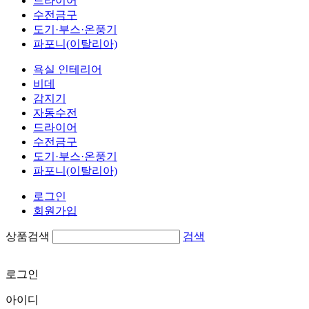
드라이어
수전금구
도기·부스·온풍기
파포니(이탈리아)
욕실 인테리어
비데
감지기
자동수전
드라이어
수전금구
도기·부스·온풍기
파포니(이탈리아)
로그인
회원가입
상품검색
검색
로그인
아이디