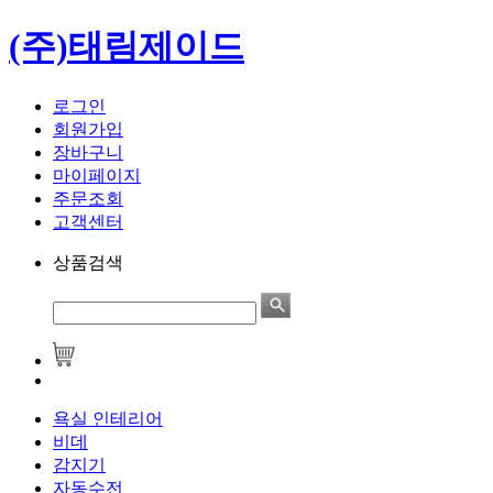
(주)태림제이드
로그인
회원가입
장바구니
마이페이지
주문조회
고객센터
상품검색
욕실 인테리어
비데
감지기
자동수전