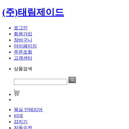
(주)태림제이드
로그인
회원가입
장바구니
마이페이지
주문조회
고객센터
상품검색
욕실 인테리어
비데
감지기
자동수전