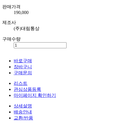
판매가격
190,000
제조사
(주)대림통상
구매수량
바로구매
장바구니
구매문의
리스트
관심상품등록
마이페이지 확인하기
상세설명
배송안내
교환/반품