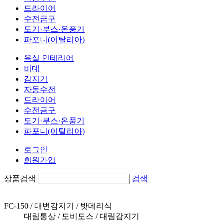
드라이어
수전금구
도기·부스·온풍기
파포니(이탈리아)
욕실 인테리어
비데
감지기
자동수전
드라이어
수전금구
도기·부스·온풍기
파포니(이탈리아)
로그인
회원가입
상품검색
검색
FC-150 / 대변감지기 / 밧데리식
대림통상 / 도비도스 / 대림감지기